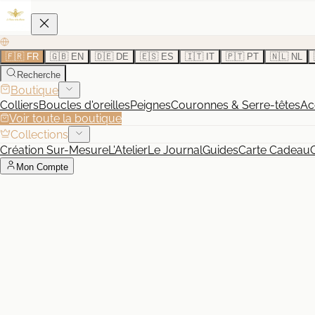
🇫🇷 FR
🇬🇧 EN
🇩🇪 DE
🇪🇸 ES
🇮🇹 IT
🇵🇹 PT
🇳🇱 NL
Recherche
Boutique
Colliers
Boucles d'oreilles
Peignes
Couronnes & Serre-têtes
Ac
Voir toute la boutique
Collections
Création Sur-Mesure
L'Atelier
Le Journal
Guides
Carte Cadeau
Mon Compte