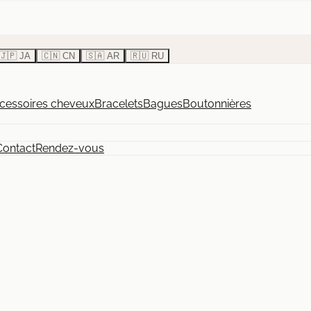
🇯🇵 JA
🇨🇳 CN
🇸🇦 AR
🇷🇺 RU
cessoires cheveux
Bracelets
Bagues
Boutonnières
Contact
Rendez-vous