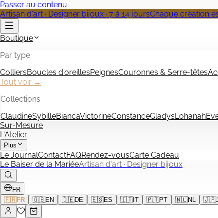
Passer au contenu
Artisan d'art · Designer bijoux · 7 à 14 jours
Chaque création est
Boutique
Par type
Colliers
Boucles d'oreilles
Peignes
Couronnes & Serre-têtes
Ac
Tout voir →
Collections
Claudine
Sybille
Bianca
Victorine
Constance
Gladys
Lohanah
Ev
Sur-Mesure
L'Atelier
Plus
Le Journal
Contact
FAQ
Rendez-vous
Carte Cadeau
Le Baiser de la Mariée
Artisan d'art · Designer bijoux
FR
🇫🇷
FR
🇬🇧
EN
🇩🇪
DE
🇪🇸
ES
🇮🇹
IT
🇵🇹
PT
🇳🇱
NL
🇯🇵