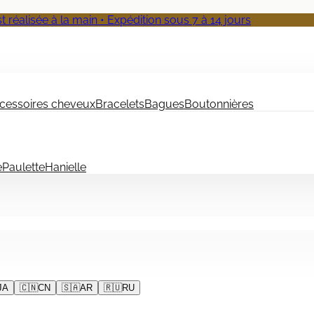
 réalisée à la main • Expédition sous 7 à 14 jours
cessoires cheveux
Bracelets
Bagues
Boutonnières
e
Paulette
Hanielle
JA
🇨🇳
CN
🇸🇦
AR
🇷🇺
RU