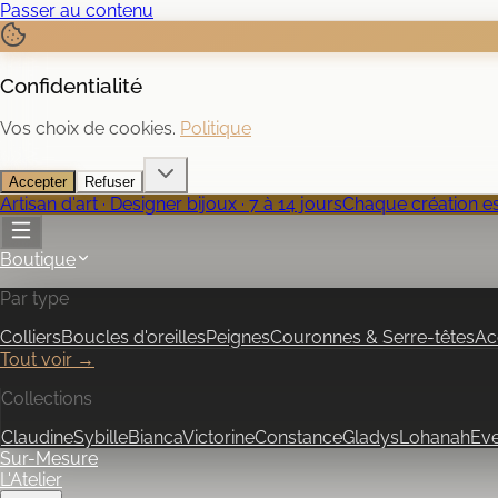
Passer au contenu
Confidentialité
Vos choix de cookies.
Politique
Accepter
Refuser
Artisan d'art · Designer bijoux · 7 à 14 jours
Chaque création est
Boutique
Par type
Colliers
Boucles d'oreilles
Peignes
Couronnes & Serre-têtes
Ac
Tout voir →
Collections
Claudine
Sybille
Bianca
Victorine
Constance
Gladys
Lohanah
Ev
Sur-Mesure
L'Atelier