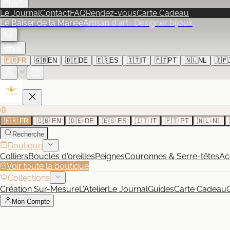
Plus
Le Journal
Contact
FAQ
Rendez-vous
Carte Cadeau
Le Baiser de la Mariée
Artisan d'art · Designer bijoux
FR
🇫🇷
FR
🇬🇧
EN
🇩🇪
DE
🇪🇸
ES
🇮🇹
IT
🇵🇹
PT
🇳🇱
NL
🇯🇵
🇫🇷 FR
🇬🇧 EN
🇩🇪 DE
🇪🇸 ES
🇮🇹 IT
🇵🇹 PT
🇳🇱 NL
Recherche
Boutique
Colliers
Boucles d'oreilles
Peignes
Couronnes & Serre-têtes
Ac
Voir toute la boutique
Collections
Création Sur-Mesure
L'Atelier
Le Journal
Guides
Carte Cadeau
Mon Compte