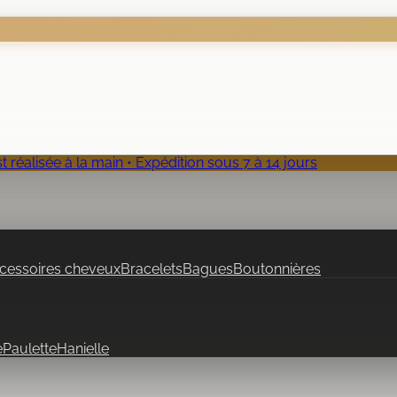
 réalisée à la main • Expédition sous 7 à 14 jours
cessoires cheveux
Bracelets
Bagues
Boutonnières
e
Paulette
Hanielle