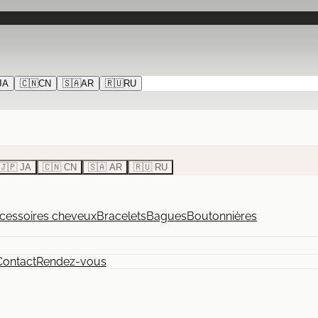
JA
🇨🇳
CN
🇸🇦
AR
🇷🇺
RU
🇯🇵 JA
🇨🇳 CN
🇸🇦 AR
🇷🇺 RU
cessoires cheveux
Bracelets
Bagues
Boutonnières
Contact
Rendez-vous