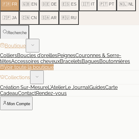
🇫🇷 FR
🇬🇧 EN
🇩🇪 DE
🇪🇸 ES
🇮🇹 IT
🇵🇹 PT
🇳🇱 NL
🇯🇵 JA
🇨🇳 CN
🇸🇦 AR
🇷🇺 RU
Recherche
Boutique
Colliers
Boucles d'oreilles
Peignes
Couronnes & Serre-
têtes
Accessoires cheveux
Bracelets
Bagues
Boutonnières
Voir toute la boutique
Collections
Création Sur-Mesure
L'Atelier
Le Journal
Guides
Carte
Cadeau
Contact
Rendez-vous
Mon Compte