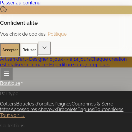
Passer au contenu
Confidentialité
Vos choix de cookies.
Politique
Accepter
Refuser
Artisan d'art · Designer bijoux · 7 à 14 jours
Chaque création
est réalisée à la main • Expédition sous 7 à 14 jours
Boutique
Par type
Colliers
Boucles d'oreilles
Peignes
Couronnes & Serre-
têtes
Accessoires cheveux
Bracelets
Bagues
Boutonnières
Tout voir →
Collections