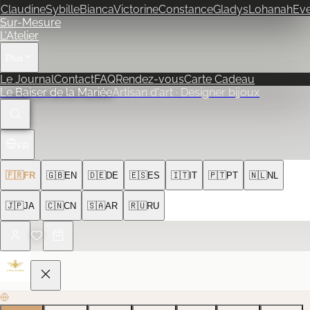
Claudine
Sybille
Bianca
Victorine
Constance
Gladys
Lohanah
Ev
Sur-Mesure
L'Atelier
Plus
Le Journal
Contact
FAQ
Rendez-vous
Carte Cadeau
Le Baiser de la Mariée
Artisan d'art · Designer bijoux
FR
🇫🇷
FR
🇬🇧
EN
🇩🇪
DE
🇪🇸
ES
🇮🇹
IT
🇵🇹
PT
🇳🇱
NL
🇯🇵
JA
🇨🇳
CN
🇸🇦
AR
🇷🇺
RU