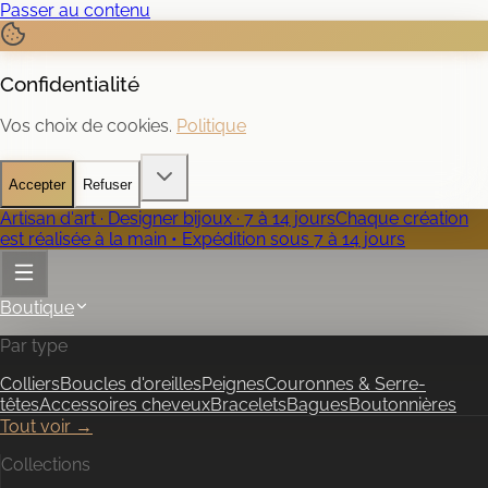
Passer au contenu
Confidentialité
Vos choix de cookies.
Politique
Accepter
Refuser
Artisan d'art · Designer bijoux · 7 à 14 jours
Chaque création
est réalisée à la main • Expédition sous 7 à 14 jours
Boutique
Par type
Colliers
Boucles d'oreilles
Peignes
Couronnes & Serre-
têtes
Accessoires cheveux
Bracelets
Bagues
Boutonnières
Tout voir →
Collections