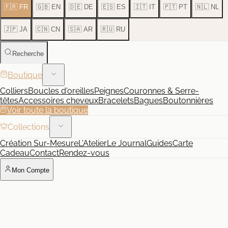
🇫🇷 FR
🇬🇧 EN
🇩🇪 DE
🇪🇸 ES
🇮🇹 IT
🇵🇹 PT
🇳🇱 NL
🇯🇵 JA
🇨🇳 CN
🇸🇦 AR
🇷🇺 RU
Recherche
Boutique
Colliers
Boucles d'oreilles
Peignes
Couronnes & Serre-
têtes
Accessoires cheveux
Bracelets
Bagues
Boutonnières
Voir toute la boutique
Collections
Création Sur-Mesure
L'Atelier
Le Journal
Guides
Carte
Cadeau
Contact
Rendez-vous
Mon Compte