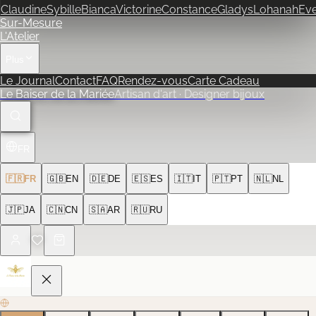
Claudine
Sybille
Bianca
Victorine
Constance
Gladys
Lohanah
Ev
Sur-Mesure
L'Atelier
Plus
Le Journal
Contact
FAQ
Rendez-vous
Carte Cadeau
Le Baiser de la Mariée
Artisan d'art · Designer bijoux
FR
🇫🇷
FR
🇬🇧
EN
🇩🇪
DE
🇪🇸
ES
🇮🇹
IT
🇵🇹
PT
🇳🇱
NL
🇯🇵
JA
🇨🇳
CN
🇸🇦
AR
🇷🇺
RU