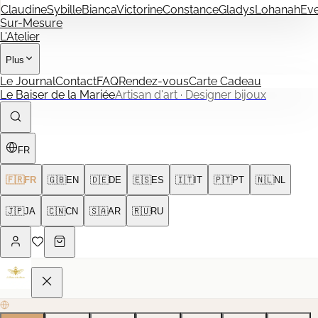
Claudine
Sybille
Bianca
Victorine
Constance
Gladys
Lohanah
Ev
Sur-Mesure
L'Atelier
Plus
Le Journal
Contact
FAQ
Rendez-vous
Carte Cadeau
Le Baiser de la Mariée
Artisan d'art · Designer bijoux
FR
🇫🇷
FR
🇬🇧
EN
🇩🇪
DE
🇪🇸
ES
🇮🇹
IT
🇵🇹
PT
🇳🇱
NL
🇯🇵
JA
🇨🇳
CN
🇸🇦
AR
🇷🇺
RU