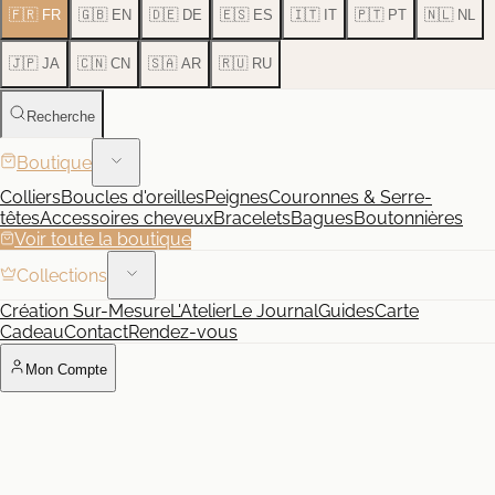
🇫🇷 FR
🇬🇧 EN
🇩🇪 DE
🇪🇸 ES
🇮🇹 IT
🇵🇹 PT
🇳🇱 NL
🇯🇵 JA
🇨🇳 CN
🇸🇦 AR
🇷🇺 RU
Recherche
Boutique
Colliers
Boucles d'oreilles
Peignes
Couronnes & Serre-
têtes
Accessoires cheveux
Bracelets
Bagues
Boutonnières
Voir toute la boutique
Collections
Création Sur-Mesure
L'Atelier
Le Journal
Guides
Carte
Cadeau
Contact
Rendez-vous
Mon Compte