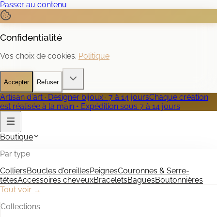
Passer au contenu
Confidentialité
Vos choix de cookies.
Politique
Accepter
Refuser
Artisan d'art · Designer bijoux · 7 à 14 jours
Chaque création
est réalisée à la main • Expédition sous 7 à 14 jours
Boutique
Par type
Colliers
Boucles d'oreilles
Peignes
Couronnes & Serre-
têtes
Accessoires cheveux
Bracelets
Bagues
Boutonnières
Tout voir →
Collections