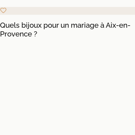
Quels bijoux pour un mariage à Aix-en-
Provence ?
Hôtel de Caumont & hôtels particuliers
Pour un mariage dans le cœur historique d'Aix, nos parures
classiques — collier fin, puces ou pendantes discrètes —
répondent à l'élégance des salons du XVIIIᵉ.
Bastides du pays d'Aix
Sous les platanes d'une bastide, les couronnes de fleurs en
porcelaine et les headbands dorés signent un style
provençal authentique.
Montagne Sainte-Victoire
Les mariages bohèmes face à la Sainte-Victoire nous