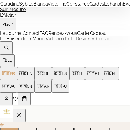
Claudine
Sybille
Bianca
Victorine
Constance
Gladys
Lohanah
Ev
Sur-Mesure
L'Atelier
Plus
Le Journal
Contact
FAQ
Rendez-vous
Carte Cadeau
Le Baiser de la Mariée
Artisan d'art · Designer bijoux
FR
🇫🇷
FR
🇬🇧
EN
🇩🇪
DE
🇪🇸
ES
🇮🇹
IT
🇵🇹
PT
🇳🇱
NL
🇯🇵
JA
🇨🇳
CN
🇸🇦
AR
🇷🇺
RU