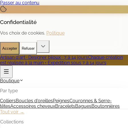
Passer au contenu
Confidentialité
Vos choix de cookies.
Politique
Accepter
Refuser
Artisan d'art · Designer bijoux · 7 à 14 jours
Chaque création
est réalisée à la main • Expédition sous 7 à 14 jours
Boutique
Par type
Colliers
Boucles d'oreilles
Peignes
Couronnes & Serre-
têtes
Accessoires cheveux
Bracelets
Bagues
Boutonnières
Tout voir →
Collections