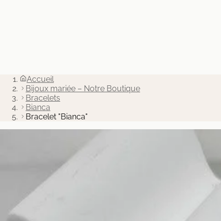
Accueil
Bijoux mariée – Notre Boutique
Bracelets
Bracelet "Bianca"
Bianca
Bracelet "Bianca"
120.00 €
Ajouter