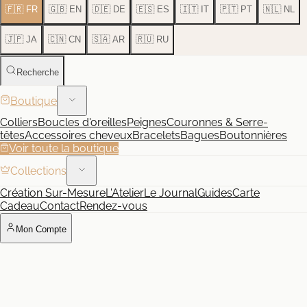
🇫🇷 FR
🇬🇧 EN
🇩🇪 DE
🇪🇸 ES
🇮🇹 IT
🇵🇹 PT
🇳🇱 NL
🇯🇵 JA
🇨🇳 CN
🇸🇦 AR
🇷🇺 RU
Recherche
Boutique
Colliers
Boucles d'oreilles
Peignes
Couronnes & Serre-
têtes
Accessoires cheveux
Bracelets
Bagues
Boutonnières
Voir toute la boutique
Collections
Création Sur-Mesure
L'Atelier
Le Journal
Guides
Carte
Cadeau
Contact
Rendez-vous
Mon Compte