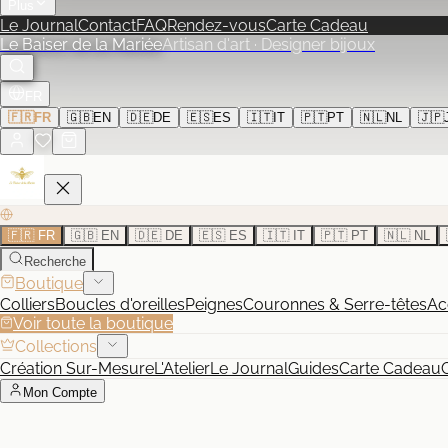
Plus
Le Journal
Contact
FAQ
Rendez-vous
Carte Cadeau
Le Baiser de la Mariée
Artisan d'art · Designer bijoux
FR
🇫🇷
FR
🇬🇧
EN
🇩🇪
DE
🇪🇸
ES
🇮🇹
IT
🇵🇹
PT
🇳🇱
NL
🇯🇵
🇫🇷 FR
🇬🇧 EN
🇩🇪 DE
🇪🇸 ES
🇮🇹 IT
🇵🇹 PT
🇳🇱 NL
Recherche
Boutique
Colliers
Boucles d'oreilles
Peignes
Couronnes & Serre-têtes
Ac
Voir toute la boutique
Collections
Création Sur-Mesure
L'Atelier
Le Journal
Guides
Carte Cadeau
Mon Compte