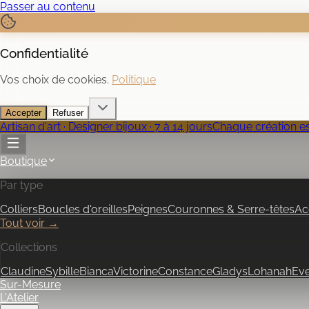
Passer au contenu
Confidentialité
Vos choix de cookies.
Politique
Accepter
Refuser
Artisan d'art · Designer bijoux · 7 à 14 jours
Chaque création est
Boutique
Par type
Colliers
Boucles d'oreilles
Peignes
Couronnes & Serre-têtes
Ac
Tout voir →
Collections
Claudine
Sybille
Bianca
Victorine
Constance
Gladys
Lohanah
Ev
Sur-Mesure
L'Atelier