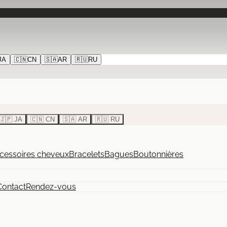
JA
🇨🇳
CN
🇸🇦
AR
🇷🇺
RU
🇯🇵 JA
🇨🇳 CN
🇸🇦 AR
🇷🇺 RU
cessoires cheveux
Bracelets
Bagues
Boutonnières
Contact
Rendez-vous