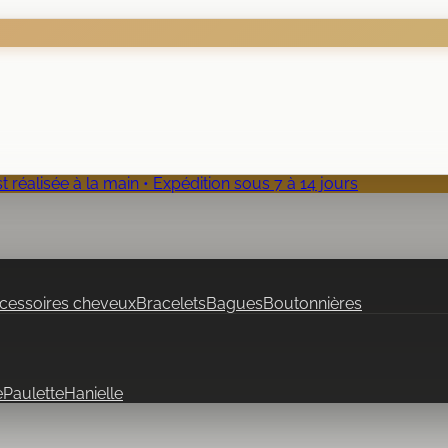
 réalisée à la main • Expédition sous 7 à 14 jours
cessoires cheveux
Bracelets
Bagues
Boutonnières
e
Paulette
Hanielle