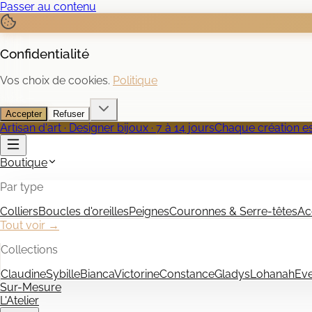
Passer au contenu
Confidentialité
Vos choix de cookies.
Politique
Accepter
Refuser
Artisan d'art · Designer bijoux · 7 à 14 jours
Chaque création est
Boutique
Par type
Colliers
Boucles d'oreilles
Peignes
Couronnes & Serre-têtes
Ac
Tout voir →
Collections
Claudine
Sybille
Bianca
Victorine
Constance
Gladys
Lohanah
Ev
Sur-Mesure
L'Atelier