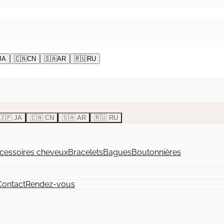
JA
🇨🇳
CN
🇸🇦
AR
🇷🇺
RU
🇯🇵 JA
🇨🇳 CN
🇸🇦 AR
🇷🇺 RU
cessoires cheveux
Bracelets
Bagues
Boutonnières
Contact
Rendez-vous