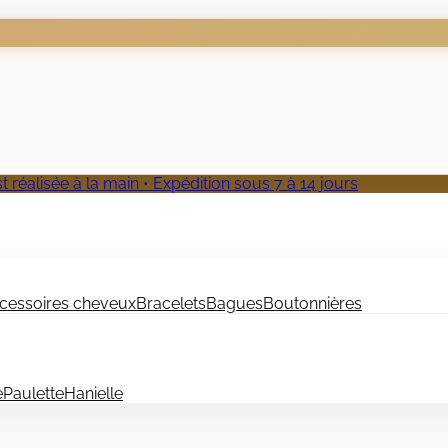
 réalisée à la main • Expédition sous 7 à 14 jours
cessoires cheveux
Bracelets
Bagues
Boutonnières
e
Paulette
Hanielle