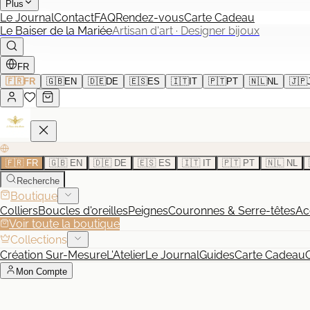
Plus
Le Journal
Contact
FAQ
Rendez-vous
Carte Cadeau
Le Baiser de la Mariée
Artisan d'art · Designer bijoux
FR
🇫🇷
FR
🇬🇧
EN
🇩🇪
DE
🇪🇸
ES
🇮🇹
IT
🇵🇹
PT
🇳🇱
NL
🇯🇵
🇫🇷 FR
🇬🇧 EN
🇩🇪 DE
🇪🇸 ES
🇮🇹 IT
🇵🇹 PT
🇳🇱 NL
Recherche
Boutique
Colliers
Boucles d'oreilles
Peignes
Couronnes & Serre-têtes
Ac
Voir toute la boutique
Collections
Création Sur-Mesure
L'Atelier
Le Journal
Guides
Carte Cadeau
Mon Compte