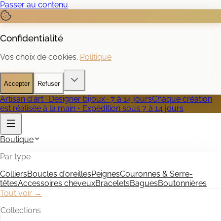
Passer au contenu
Confidentialité
Vos choix de cookies.
Politique
Accepter
Refuser
Artisan d'art · Designer bijoux · 7 à 14 jours
Chaque création
est réalisée à la main • Expédition sous 7 à 14 jours
Boutique
Par type
Colliers
Boucles d'oreilles
Peignes
Couronnes & Serre-
têtes
Accessoires cheveux
Bracelets
Bagues
Boutonnières
Tout voir →
Collections