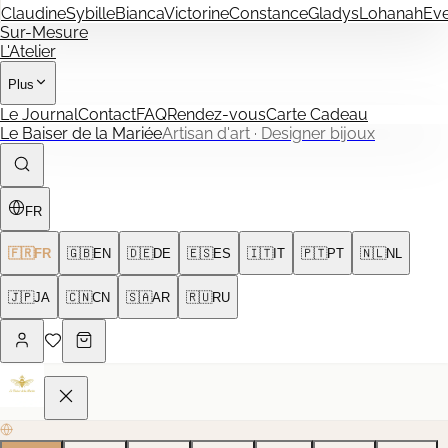
Claudine
Sybille
Bianca
Victorine
Constance
Gladys
Lohanah
Ev
Sur-Mesure
L'Atelier
Plus
Le Journal
Contact
FAQ
Rendez-vous
Carte Cadeau
Le Baiser de la Mariée
Artisan d'art · Designer bijoux
FR
🇫🇷
FR
🇬🇧
EN
🇩🇪
DE
🇪🇸
ES
🇮🇹
IT
🇵🇹
PT
🇳🇱
NL
🇯🇵
JA
🇨🇳
CN
🇸🇦
AR
🇷🇺
RU