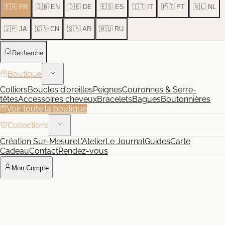
🇫🇷 FR
🇬🇧 EN
🇩🇪 DE
🇪🇸 ES
🇮🇹 IT
🇵🇹 PT
🇳🇱 NL
🇯🇵 JA
🇨🇳 CN
🇸🇦 AR
🇷🇺 RU
Recherche
Boutique
Colliers
Boucles d'oreilles
Peignes
Couronnes & Serre-
têtes
Accessoires cheveux
Bracelets
Bagues
Boutonnières
Voir toute la boutique
Collections
Création Sur-Mesure
L'Atelier
Le Journal
Guides
Carte
Cadeau
Contact
Rendez-vous
Mon Compte