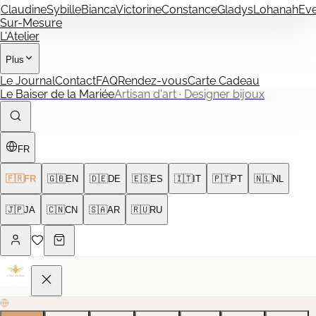
Claudine
Sybille
Bianca
Victorine
Constance
Gladys
Lohanah
Ev
Sur-Mesure
L'Atelier
Plus
Le Journal
Contact
FAQ
Rendez-vous
Carte Cadeau
Le Baiser de la Mariée
Artisan d'art · Designer bijoux
FR
🇫🇷
FR
🇬🇧
EN
🇩🇪
DE
🇪🇸
ES
🇮🇹
IT
🇵🇹
PT
🇳🇱
NL
🇯🇵
JA
🇨🇳
CN
🇸🇦
AR
🇷🇺
RU