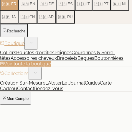
🇫🇷 FR
🇬🇧 EN
🇩🇪 DE
🇪🇸 ES
🇮🇹 IT
🇵🇹 PT
🇳🇱 NL
🇯🇵 JA
🇨🇳 CN
🇸🇦 AR
🇷🇺 RU
Recherche
Boutique
Colliers
Boucles d'oreilles
Peignes
Couronnes & Serre-
têtes
Accessoires cheveux
Bracelets
Bagues
Boutonnières
Voir toute la boutique
Collections
Création Sur-Mesure
L'Atelier
Le Journal
Guides
Carte
Cadeau
Contact
Rendez-vous
Mon Compte