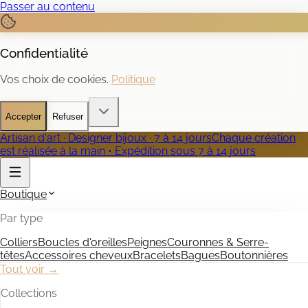
Passer au contenu
Confidentialité
Vos choix de cookies.
Politique
Accepter
Refuser
Artisan d'art · Designer bijoux · 7 à 14 jours
Chaque création
est réalisée à la main • Expédition sous 7 à 14 jours
Boutique
Par type
Colliers
Boucles d'oreilles
Peignes
Couronnes & Serre-
têtes
Accessoires cheveux
Bracelets
Bagues
Boutonnières
Tout voir →
Collections