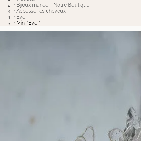
Bijoux mariée – Notre Boutique
Accessoires cheveux
Mini "Eve "
Eve
Mini "Eve "
90.00 €
Ajouter