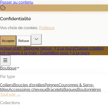
Passer au contenu
Confidentialité
Vos choix de cookies.
Politique
Accepter
Refuser
Artisan d'art · Designer bijoux · 7 à 14 jours
Chaque création
est réalisée à la main • Expédition sous 7 à 14 jours
Boutique
Par type
Colliers
Boucles d'oreilles
Peignes
Couronnes & Serre-
têtes
Accessoires cheveux
Bracelets
Bagues
Boutonnières
Tout voir →
Collections