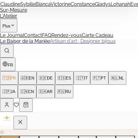
Claudine
Sybille
Bianca
Victorine
Constance
Gladys
Lohanah
Ev
Sur-Mesure
L'Atelier
Plus
Le Journal
Contact
FAQ
Rendez-vous
Carte Cadeau
Le Baiser de la Mariée
Artisan d'art · Designer bijoux
FR
🇫🇷
FR
🇬🇧
EN
🇩🇪
DE
🇪🇸
ES
🇮🇹
IT
🇵🇹
PT
🇳🇱
NL
🇯🇵
JA
🇨🇳
CN
🇸🇦
AR
🇷🇺
RU