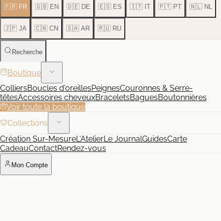
🇫🇷 FR
🇬🇧 EN
🇩🇪 DE
🇪🇸 ES
🇮🇹 IT
🇵🇹 PT
🇳🇱 NL
🇯🇵 JA
🇨🇳 CN
🇸🇦 AR
🇷🇺 RU
Recherche
Boutique
Colliers
Boucles d'oreilles
Peignes
Couronnes & Serre-
têtes
Accessoires cheveux
Bracelets
Bagues
Boutonnières
Voir toute la boutique
Collections
Création Sur-Mesure
L'Atelier
Le Journal
Guides
Carte
Cadeau
Contact
Rendez-vous
Mon Compte