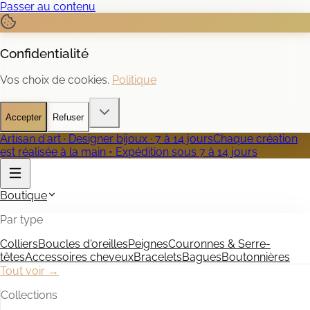
Passer au contenu
Confidentialité
Vos choix de cookies.
Politique
Accepter
Refuser
Artisan d'art · Designer bijoux · 7 à 14 jours
Chaque création
est réalisée à la main • Expédition sous 7 à 14 jours
Boutique
Par type
Colliers
Boucles d'oreilles
Peignes
Couronnes & Serre-
têtes
Accessoires cheveux
Bracelets
Bagues
Boutonnières
Tout voir →
Collections