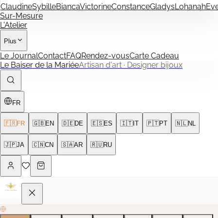
Claudine
Sybille
Bianca
Victorine
Constance
Gladys
Lohanah
Ev
Sur-Mesure
L'Atelier
Plus
Le Journal
Contact
FAQ
Rendez-vous
Carte Cadeau
Le Baiser de la Mariée
Artisan d'art · Designer bijoux
FR
🇫🇷
FR
🇬🇧
EN
🇩🇪
DE
🇪🇸
ES
🇮🇹
IT
🇵🇹
PT
🇳🇱
NL
🇯🇵
JA
🇨🇳
CN
🇸🇦
AR
🇷🇺
RU