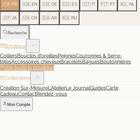
🇫🇷 FR
🇬🇧 EN
🇩🇪 DE
🇪🇸 ES
🇮🇹 IT
🇵🇹 PT
🇳🇱 NL
🇯🇵 JA
🇨🇳 CN
🇸🇦 AR
🇷🇺 RU
Recherche
Boutique
Colliers
Boucles d'oreilles
Peignes
Couronnes & Serre-
têtes
Accessoires cheveux
Bracelets
Bagues
Boutonnières
Voir toute la boutique
Collections
Création Sur-Mesure
L'Atelier
Le Journal
Guides
Carte
Cadeau
Contact
Rendez-vous
Mon Compte