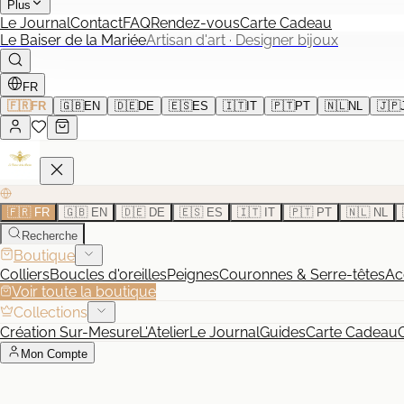
Plus
Le Journal
Contact
FAQ
Rendez-vous
Carte Cadeau
Le Baiser de la Mariée
Artisan d'art · Designer bijoux
FR
🇫🇷
FR
🇬🇧
EN
🇩🇪
DE
🇪🇸
ES
🇮🇹
IT
🇵🇹
PT
🇳🇱
NL
🇯🇵
🇫🇷 FR
🇬🇧 EN
🇩🇪 DE
🇪🇸 ES
🇮🇹 IT
🇵🇹 PT
🇳🇱 NL
Recherche
Boutique
Colliers
Boucles d'oreilles
Peignes
Couronnes & Serre-têtes
Ac
Voir toute la boutique
Collections
Création Sur-Mesure
L'Atelier
Le Journal
Guides
Carte Cadeau
Mon Compte