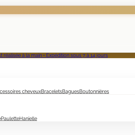
 réalisée à la main • Expédition sous 7 à 14 jours
cessoires cheveux
Bracelets
Bagues
Boutonnières
e
Paulette
Hanielle