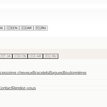
JA
🇨🇳
CN
🇸🇦
AR
🇷🇺
RU
🇯🇵 JA
🇨🇳 CN
🇸🇦 AR
🇷🇺 RU
cessoires cheveux
Bracelets
Bagues
Boutonnières
Contact
Rendez-vous