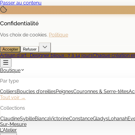
Passer au contenu
Confidentialité
Vos choix de cookies.
Politique
Accepter
Refuser
Artisan d'art · Designer bijoux · 7 à 14 jours
Chaque création est
Boutique
Par type
Colliers
Boucles d'oreilles
Peignes
Couronnes & Serre-têtes
Ac
Tout voir →
Collections
Claudine
Sybille
Bianca
Victorine
Constance
Gladys
Lohanah
Ev
Sur-Mesure
L'Atelier