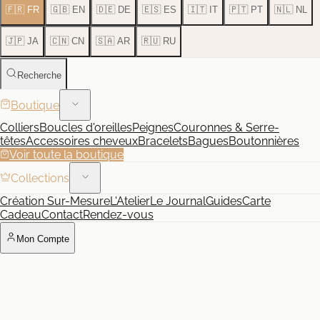
🇫🇷 FR
🇬🇧 EN
🇩🇪 DE
🇪🇸 ES
🇮🇹 IT
🇵🇹 PT
🇳🇱 NL
🇯🇵 JA
🇨🇳 CN
🇸🇦 AR
🇷🇺 RU
Recherche
Boutique
Colliers
Boucles d'oreilles
Peignes
Couronnes & Serre-
têtes
Accessoires cheveux
Bracelets
Bagues
Boutonnières
Voir toute la boutique
Collections
Création Sur-Mesure
L'Atelier
Le Journal
Guides
Carte
Cadeau
Contact
Rendez-vous
Mon Compte