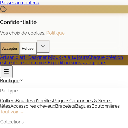
Passer au contenu
Confidentialité
Vos choix de cookies.
Politique
Accepter
Refuser
Artisan d'art · Designer bijoux · 7 à 14 jours
Chaque création
est réalisée à la main • Expédition sous 7 à 14 jours
Boutique
Par type
Colliers
Boucles d'oreilles
Peignes
Couronnes & Serre-
têtes
Accessoires cheveux
Bracelets
Bagues
Boutonnières
Tout voir →
Collections