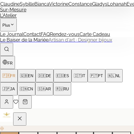
Claudine
Sybille
Bianca
Victorine
Constance
Gladys
Lohanah
Ev
Sur-Mesure
L'Atelier
Plus
Le Journal
Contact
FAQ
Rendez-vous
Carte Cadeau
Le Baiser de la Mariée
Artisan d'art · Designer bijoux
FR
🇫🇷
FR
🇬🇧
EN
🇩🇪
DE
🇪🇸
ES
🇮🇹
IT
🇵🇹
PT
🇳🇱
NL
🇯🇵
JA
🇨🇳
CN
🇸🇦
AR
🇷🇺
RU